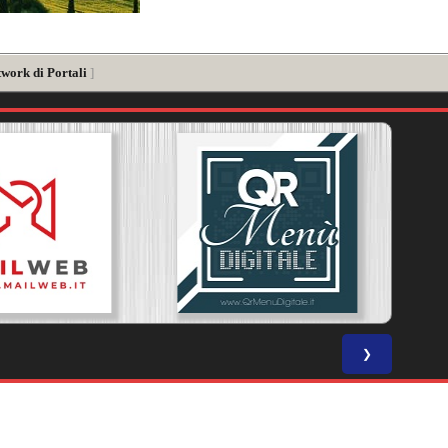
twork di Portali
]
❯