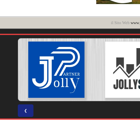
il Sito Web
www.p
❮