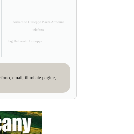
Barbarotto Giuseppe Piazza Armerina
telefono
Tag Barbarotto Giuseppe
no, email, illimitate pagine,