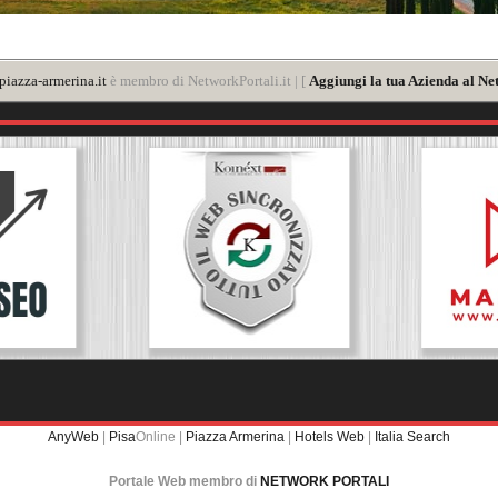
iazza-armerina.it
è membro di NetworkPortali.it | [
Aggiungi la tua Azienda al Ne
AnyWeb
|
Pisa
Online |
Piazza Armerina
|
Hotels Web
|
Italia Search
Portale Web membro di
NETWORK PORTALI