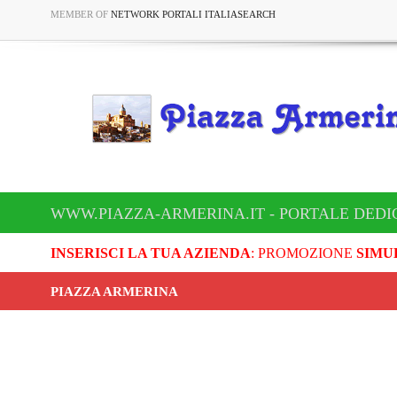
MEMBER OF
NETWORK PORTALI ITALIASEARCH
WWW.PIAZZA-ARMERINA.IT - PORTALE DEDI
INSERISCI LA TUA AZIENDA
: PROMOZIONE
SIMU
PIAZZA ARMERINA