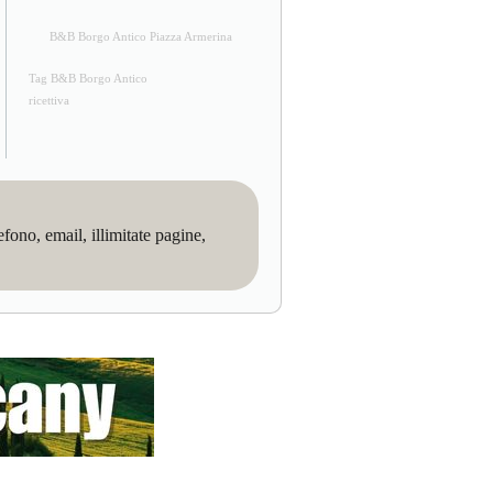
B&B Borgo Antico Piazza Armerina
Tag B&B Borgo Antico
ricettiva
no, email, illimitate pagine,