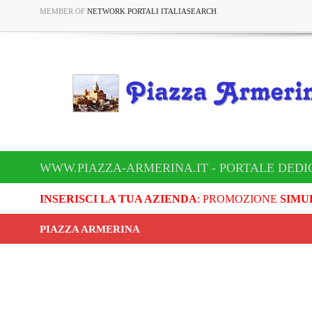
MEMBER OF
NETWORK PORTALI ITALIASEARCH
WWW.PIAZZA-ARMERINA.IT - PORTALE DEDI
INSERISCI LA TUA AZIENDA
: PROMOZIONE
SIMU
PIAZZA ARMERINA